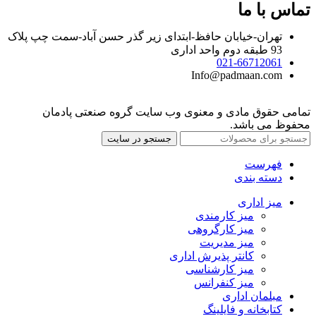
تماس با ما
تهران-خیابان حافظ-ابتدای زیر گذر حسن آباد-سمت چپ پلاک
93 طبقه دوم واحد اداری
021-66712061
Info@padmaan.com
تمامی حقوق مادی و معنوی وب سایت گروه صنعتی پادمان
محفوظ می باشد.
جستجو در سایت
فهرست
دسته بندی
میز اداری
میز کارمندی
میز کارگروهی
میز مدیریت
کانتر پذیرش اداری
میز کارشناسی
میز کنفرانس
مبلمان اداری
کتابخانه و فایلینگ