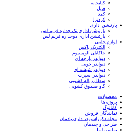
کتابخانه
فایل
کمد
کردنزا
پارتیشن اداری
پارتیشن اداری تک جداره فریم لس
پارتیشن اداری دوجداره فریم لس
لوازم جانبی
الکتریک باکس
جاکابلی آلومینیوم
دیوایدر پارچه ای
دیوایدر چوبی
دیوایدر شیشه ای
دیوایدر اسپرت
سطل زباله کشویی
گاو صندوق کشویی
محصولات
پروژه ها
کاتالوگ
نمایندگان فروش
مجله دکوراسیون اداری پادمان
طراحی و چیدمان
تماس با ما