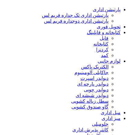
پارتیشن اداری
پارتیشن اداری تک جداره فریم لس
پارتیشن اداری دوجداره فریم لس
تحویل فوری
کتابخانه و فایلینگ
فایل
کتابخانه
کردنزا
کمد
لوازم جانبی
الکتریک باکس
جاکابلی آلومینیوم
دیوایدر اسپرت
دیوایدر پارچه ای
دیوایدر چوبی
دیوایدر شیشه ای
سطل زباله کشویی
گاو صندوق کشویی
مبل اداری
میز اداری
جلومبلی
کانتر پذیرش اداری