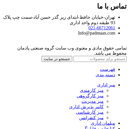
تماس با ما
تهران-خیابان حافظ-ابتدای زیر گذر حسن آباد-سمت چپ پلاک
93 طبقه دوم واحد اداری
021-66712061
Info@padmaan.com
تمامی حقوق مادی و معنوی وب سایت گروه صنعتی پادمان
محفوظ می باشد.
جستجو در سایت
فهرست
دسته بندی
میز اداری
میز کارمندی
میز کارگروهی
میز مدیریت
کانتر پذیرش اداری
میز کارشناسی
میز کنفرانس
مبلمان اداری
کتابخانه و فایلینگ