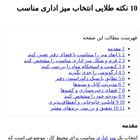
10 نکته طلایی انتخاب میز اداری مناسب
فهرست مطالب این صفحه
1
مقدمه
2
1 ابعاد میز را متناسب با فضای دفتر تعیین کنید
3
2 فرم و شکل میز اداری مناسب را مشخص کنید
4
3 کیفیت و استحکام مواد را بررسی کنید
5
4 ارگونومی را جدی بگیرید
6
5 تطابق با سبک دکوراسیون دفتر
7
6 مدیریت کابل و سیم‌ها
8
7 فضای ذخیره‌سازی و کشوها
9
8 بودجه خود را مشخص کنید
10
9 قابلیت جابه‌جایی و انعطاف‌پذیری
11
10 تحقیق و بررسی برندهای معتبر
مقدمه
انتخاب یک
میز اداری
مناسب برای محیط کار، موضوعی است که