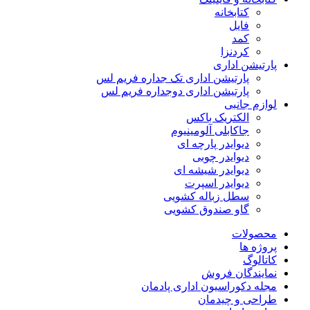
کتابخانه
فایل
کمد
کردنزا
پارتیشن اداری
پارتیشن اداری تک جداره فریم لس
پارتیشن اداری دوجداره فریم لس
لوازم جانبی
الکتریک باکس
جاکابلی آلومینیوم
دیوایدر پارچه ای
دیوایدر چوبی
دیوایدر شیشه ای
دیوایدر اسپرت
سطل زباله کشویی
گاو صندوق کشویی
محصولات
پروژه ها
کاتالوگ
نمایندگان فروش
مجله دکوراسیون اداری پادمان
طراحی و چیدمان