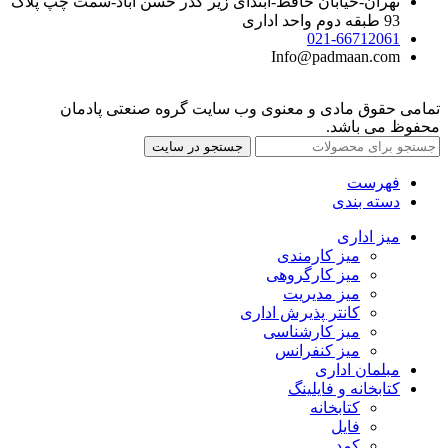
تهران-خیابان حافظ-ابتدای زیر گذر حسن آباد-سمت چپ پلاک
93 طبقه دوم واحد اداری
021-66712061
Info@padmaan.com
تمامی حقوق مادی و معنوی وب سایت گروه صنعتی پادمان
محفوظ می باشد.
جستجو در سایت
فهرست
دسته بندی
میز اداری
میز کارمندی
میز کارگروهی
میز مدیریت
کانتر پذیرش اداری
میز کارشناسی
میز کنفرانس
مبلمان اداری
کتابخانه و فایلینگ
کتابخانه
فایل
کمد