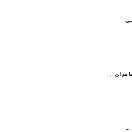
ی...
هم این ...
...