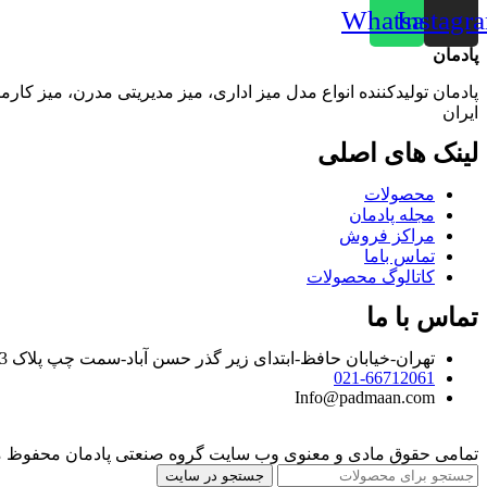
Whatsapp
Instagr
پادمان
پادمان تولیدکننده انواع مدل میز اداری، میز مدیریتی مدرن، میز کارمند
ایران
لینک‌ های اصلی
محصولات
مجله پادمان
مراکز فروش
تماس باما
کاتالوگ محصولات
تماس با ما
تهران-خیابان حافظ-ابتدای زیر گذر حسن آباد-سمت چپ پلاک 93 طبقه دوم واحد اداری
021-66712061
Info@padmaan.com
تمامی حقوق مادی و معنوی وب سایت گروه صنعتی پادمان محفوظ م
جستجو در سایت