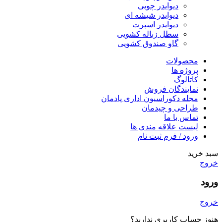
دیوایدر چوبی
دیوایدر شیشه ای
دیوایدر اسپرت
سطل زباله کشویی
گاو صندوق کشویی
محصولات
پروژه ها
کاتالوگ
نمایندگان فروش
مجله دکوراسیون اداری پادمان
طراحی و چیدمان
تماس با ما
لیست علاقه مندی ها
ورود / فرم ثبت نام
سبد خرید
خروج
ورود
خروج
هنوز حساب کاربری ندارید؟